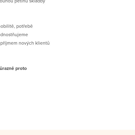
ě pouhou pětinu skladby
obilitě, potřebě
řednostňujeme
ed příjmem nových klientů
důrazně proto