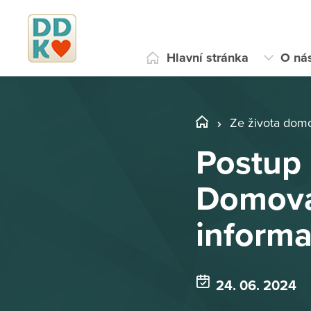
Hlavní stránka
O ná
Ze života dom
Postup 
Domova 
inform
24. 06. 2024