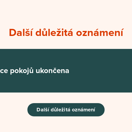
Další důležitá oznámení
ce pokojů ukončena
Další důležitá oznámení