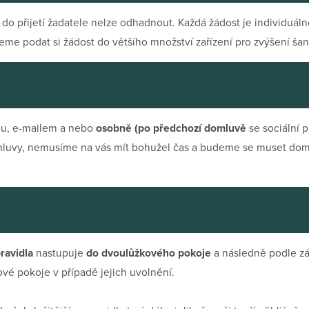
do přijetí žadatele nelze odhadnout. Každá žádost je individuáln
e podat si žádost do většího množství zařízení pro zvýšení šan
tou, e-mailem a nebo
osobně (po předchozí domluvě
se sociální p
omluvy, nemusíme na vás mít bohužel čas a budeme se muset dom
ravidla
nastupuje
do dvoulůžkového pokoje
a následně podle zá
vé pokoje v případě jejich uvolnění.