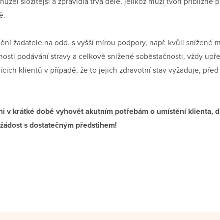
užel složitější a zpravidla trvá déle, jelikož muži tvoří přibližn
ě.
ění žadatele na odd. s vyšší mírou podpory, např. kvůli snížené m
nosti podávání stravy a celkově snížené soběstačnosti, vždy up
ících klientů v případě, že to jejich zdravotní stav vyžaduje, př
i v krátké době vyhovět akutním potřebám o umístění klienta, 
žádost s dostatečným předstihem!