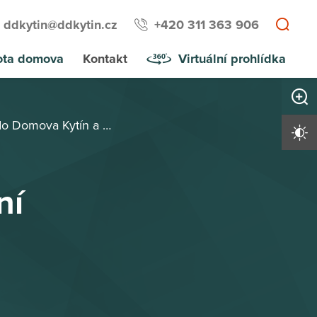
ddkytin@ddkytin.cz
+420 311 363 906
ota domova
Kontakt
Virtuální prohlídka
Zvětši
n a další základní informace
Vysoký 
ní