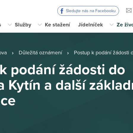
Sledujte nás na Facebooku
s
Služby
Ke stažení
Jídelníček
Ze živ
ova
Důležitá oznámení
Postup k podání žádosti do Domova Kytí
k podání žádosti do
Kytín a další základ
ace