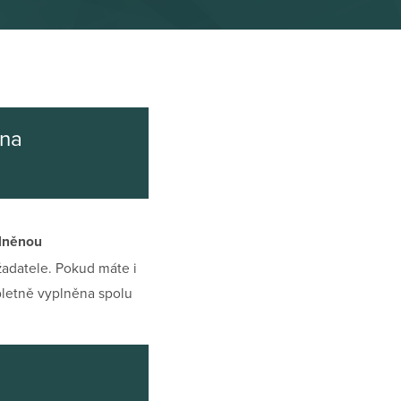
 na
plněnou
žadatele. Pokud máte i
mpletně vyplněna spolu