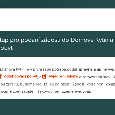
tup pro podání žádosti do Domova Kytín a
pobyt
 Domova Kytín je v první řadě potřeba podat
správně a úplně vy
odlehčovací pobyt
vyjádření lékaře
) a
o zdravotním stavu 
kou zprávu, budeme rádi za její přiložení. Žádost, která není ko
 vracíme zpět žadateli. Takovou nemůžeme evidovat.