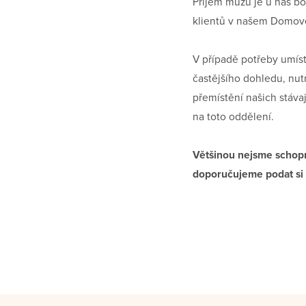
Příjem mužů je u nás boh
klientů v našem Domov
V případě potřeby umíst
častějšího dohledu, nut
přemístění našich stávaj
na toto oddělení.
Většinou nejsme schopn
doporučujeme podat si 