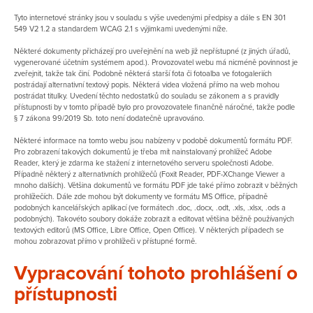
Tyto internetové stránky jsou v souladu s výše uvedenými předpisy a dále s EN 301
549 V2 1.2 a standardem WCAG 2.1 s výjimkami uvedenými níže.
Některé dokumenty přicházejí pro uveřejnění na web již nepřístupné (z jiných úřadů,
vygenerované účetním systémem apod.). Provozovatel webu má nicméně povinnost je
zveřejnit, takže tak činí. Podobně některá starší fota či fotoalba ve fotogaleriích
postrádají alternativní textový popis. Některá videa vložená přímo na web mohou
postrádat titulky. Uvedení těchto nedostatků do souladu se zákonem a s pravidly
přístupnosti by v tomto případě bylo pro provozovatele finančně náročné, takže podle
§ 7 zákona 99/2019 Sb. toto není dodatečně upravováno.
Některé informace na tomto webu jsou nabízeny v podobě dokumentů formátu PDF.
Pro zobrazení takových dokumentů je třeba mít nainstalovaný prohlížeč Adobe
Reader, který je zdarma ke stažení z internetového serveru společnosti Adobe.
Případně některý z alternativních prohlížečů (Foxit Reader, PDF-XChange Viewer a
mnoho dalších). Většina dokumentů ve formátu PDF jde také přímo zobrazit v běžných
prohlížečích. Dále zde mohou být dokumenty ve formátu MS Office, případně
podobných kancelářských aplikací (ve formátech .doc, .docx, .odt, .xls, .xlsx, .ods a
podobných). Takovéto soubory dokáže zobrazit a editovat většina běžně používaných
textových editorů (MS Office, Libre Office, Open Office). V některých případech se
mohou zobrazovat přímo v prohlížeči v přístupné formě.
Vypracování tohoto prohlášení o
přístupnosti