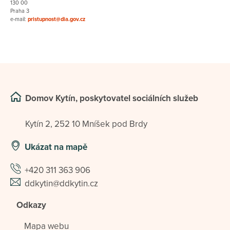
130 00
Praha 3
e-mail:
pristupnost@dia.gov.cz
Domov Kytín, poskytovatel sociálních služeb
Kytín 2, 252 10 Mníšek pod Brdy
Ukázat na mapě
+420 311 363 906
ddkytin@ddkytin.cz
Odkazy
Mapa webu