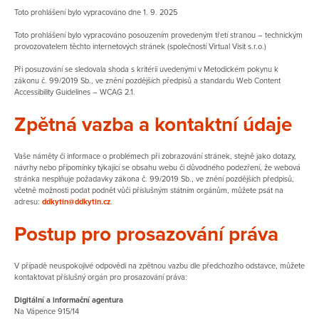
Toto prohlášení bylo vypracováno dne 1. 9. 2025
Toto prohlášení bylo vypracováno posouzením provedeným třetí stranou – technickým
provozovatelem těchto internetových stránek (společností Virtual Visit s.r.o.)
Při posuzování se sledovala shoda s kritérii uvedenými v Metodickém pokynu k
zákonu č. 99/2019 Sb., ve znění pozdějších předpisů a standardu Web Content
Accessibility Guidelines – WCAG 2.1.
Zpětná vazba a kontaktní údaje
Vaše náměty či informace o problémech při zobrazování stránek, stejně jako dotazy,
návrhy nebo připomínky týkající se obsahu webu či důvodného podezření, že webová
stránka nesplňuje požadavky zákona č. 99/2019 Sb., ve znění pozdějších předpisů,
včetně možnosti podat podnět vůči příslušným státním orgánům, můžete psát na
adresu:
ddkytin@ddkytin.cz
.
Postup pro prosazování práva
V případě neuspokojivé odpovědi na zpětnou vazbu dle předchozího odstavce, můžete
kontaktovat příslušný orgán pro prosazování práva:
Digitální a informační agentura
Na Vápence 915/14