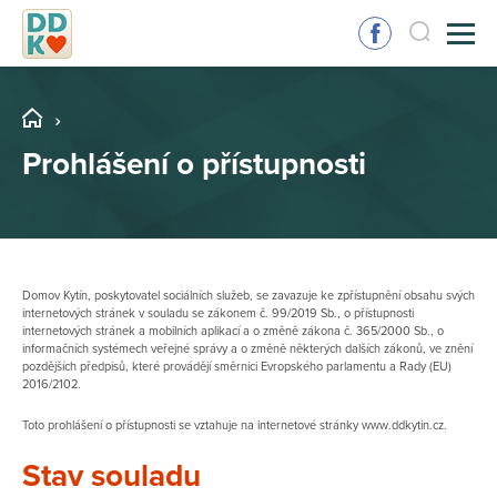
Prohlášení o přístupnosti
Domov Kytín, poskytovatel sociálních služeb,
se zavazuje ke zpřístupnění obsahu svých
internetových stránek v souladu se zákonem č. 99/2019 Sb., o přístupnosti
internetových stránek a mobilních aplikací a o změně zákona č. 365/2000 Sb., o
informačních systémech veřejné správy a o změně některých dalších zákonů, ve znění
pozdějších předpisů, které provádějí směrnici Evropského parlamentu a Rady (EU)
2016/2102.
Toto prohlášení o přístupnosti se vztahuje na internetové stránky www.ddkytin.cz.
Stav souladu